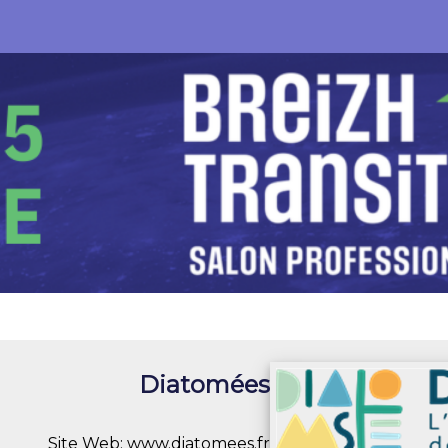
Diatomées
Site Web:
www.diatomees.fr