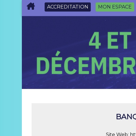
ACCREDITATION
MON ESPACE
BANQ
Site Web:
ht